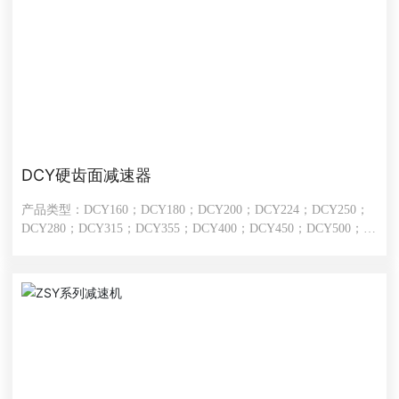
DCY硬齿面减速器
产品类型：DCY160；DCY180；DCY200；DCY224；DCY250；
DCY280；DCY315；DCY355；DCY400；DCY450；DCY500；
DCY560；DCY630；DCY710；DCY800；